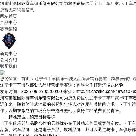
河南宙速国际赛车俱乐部有限公司为您免费提供
辽宁卡丁车厂家
,卡丁车
您暂无新询盘信息！
网站首页
产品中心
赛事集锦
新闻中心
公司介绍
联系我们
您的位置：
首页
>
辽宁卡丁车俱乐部驶入品牌营销新赛道：跨界合作打
辽宁卡丁车俱乐部驶入品牌营销新赛道：跨界合作打造沉浸式体验
发布时间：2025-06-29 03:00:00
来源：http://ln.chzskd.com/news1076
河南宙速国际赛车俱乐部有限公司为您免费提供
辽宁卡丁车厂家
,卡丁车
近年来，随着体验式消费的兴起和年轻人对速度与激情的追求，卡丁车运
作，以期在激烈的市场竞争中抢占先机，赢得年轻消费者的青睐。
一、精准定位，锁定目标客群
卡丁车俱乐部与品牌合作的天然优势在于其精准的目标客群定位。卡丁车
品牌、汽车品牌，还是电子产品、饮料品牌，都可以通过与卡丁车俱乐部
二、沉浸式体验，深化品牌认知